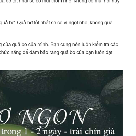
ả bơ tốt nhất sẽ có mùi thơm nhẹ, không có mùi hôi hay
quả bơ. Quả bơ tốt nhất sẽ có vị ngọt nhẹ, không quá
g của quả bơ của mình. Bạn cũng nên luôn kiểm tra các
 chức năng để đảm bảo rằng quả bơ của bạn luôn đạt