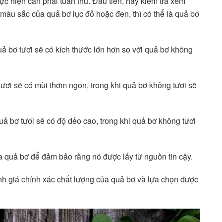
c hiện cần phải tuân thủ. Đầu tiên, hãy kiểm tra xem
àu sắc của quả bơ lục đỏ hoặc đen, thì có thể là quả bơ
uả bơ tươi sẽ có kích thước lớn hơn so với quả bơ không
tươi sẽ có mùi thơm ngon, trong khi quả bơ không tươi sẽ
ả bơ tươi sẽ có độ dẻo cao, trong khi quả bơ không tươi
a quả bơ để đảm bảo rằng nó được lấy từ nguồn tin cậy.
ánh giá chính xác chất lượng của quả bơ và lựa chọn được