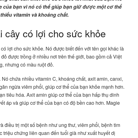
e của bạn vì nó có thể giúp bạn giữ được một cơ thể
hiếu vitamin và khoáng chất.
 cây có lợi cho sức khỏe
 có lợi cho sức khỏe. Nó được biết đến với tên gọi khác là
ỏ được trồng ở nhiều nơi trên thế giới, bao gồm cả Việt
g, nhưng có màu ruột đỏ.
. Nó chứa nhiều vitamin C, khoáng chất, axit amin, canxi,
 ngăn ngừa viêm phổi, giúp cơ thể của bạn khỏe mạnh hơn.
ạn tiêu hóa. Axit amin giúp cơ thể của bạn hấp thụ dinh
yết áp và giúp cơ thể của bạn có độ bền cao hơn. Magie
à điều trị một số bệnh như ung thư, viêm phổi, bệnh tim
triệu chứng liên quan đến tuổi già như xuất huyết dị