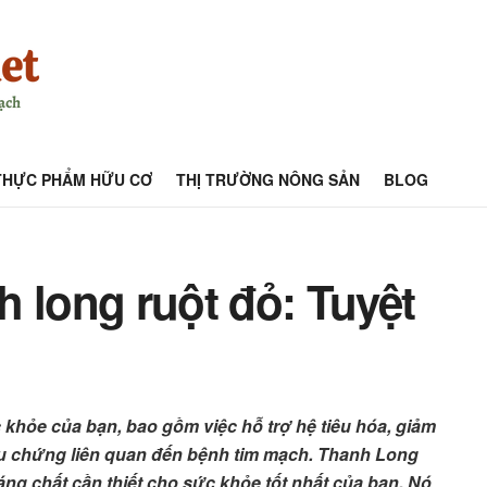
THỰC PHẨM HỮU CƠ
THỊ TRƯỜNG NÔNG SẢN
BLOG
 long ruột đỏ: Tuyệt
khỏe của bạn, bao gồm việc hỗ trợ hệ tiêu hóa, giảm
iệu chứng liên quan đến bệnh tim mạch. Thanh Long
ng chất cần thiết cho sức khỏe tốt nhất của bạn. Nó