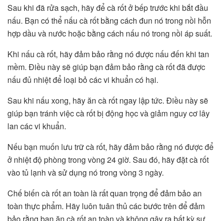
Sau khi đã rửa sạch, hãy để cà rốt ở bếp trước khi bắt đầu
nấu. Bạn có thể nấu cà rốt bằng cách đun nó trong nồi hỗn
hợp dầu và nước hoặc bằng cách nấu nó trong nồi áp suất.
Khi nấu cà rốt, hãy đảm bảo rằng nó được nấu đến khi tan
mềm. Điều này sẽ giúp bạn đảm bảo rằng cà rốt đã được
nấu đủ nhiệt để loại bỏ các vi khuẩn có hại.
Sau khi nấu xong, hãy ăn cà rốt ngay lập tức. Điều này sẽ
giúp bạn tránh việc cà rốt bị động học và giảm nguy cơ lây
lan các vi khuẩn.
Nếu bạn muốn lưu trữ cà rốt, hãy đảm bảo rằng nó được để
ở nhiệt độ phòng trong vòng 24 giờ. Sau đó, hãy đặt cà rốt
vào tủ lạnh và sử dụng nó trong vòng 3 ngày.
Chế biến cà rốt an toàn là rất quan trọng để đảm bảo an
toàn thực phẩm. Hãy luôn tuân thủ các bước trên để đảm
bảo rằng bạn ăn cà rốt an toàn và không gây ra bất kỳ sự