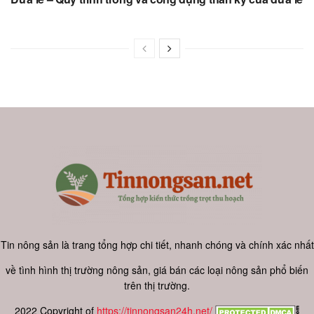
Tin nông sản là trang tổng hợp chi tiết, nhanh chóng và chính xác nhất
về tình hình thị trường nông sản, giá bán các loại nông sản phổ biến
trên thị trường.
2022 Copyright of
https://tinnongsan24h.net/