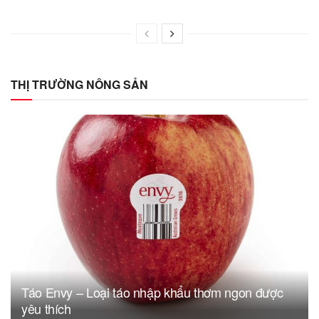
THỊ TRƯỜNG NÔNG SẢN
Táo Envy – Loại táo nhập khẩu thơm ngon được
yêu thích