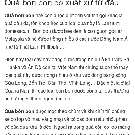
Quả bòn bon có xuất xứ từ đâu
Quả bòn bon
hay còn được biết đến với tên gọi khác là
quả dâu da, tên khoa học của loại quả này là Lansium
domesticum. Bòn bon được biết đến là có nguồn gốc từ
Malaysia và nó được trồng nhiều ở các nước Đông Nam Á
như là Thái Lan, Philippin…
Hiện nay loại cây này đang được trồng nhiều ở khu vực Sri
– lanka và Ấn Độ còn tại Việt Nam thì chúng ta có thể thấy
loại quả này được trồng nhiều ở khu vực đồng bằng sông
Cửu Long, Bến Tre, Cần Thơ, Vĩnh Long… Đặc biệt là ở tại
Quảng Nam thì các loại bòn bon được trồng tại đây thường
có hương vị thơm ngon đặc biệt.
Quả bòn bon
được mọc theo chùm và khi chín thì chúng
sẽ có lớp vỏ màu vàng nhạt và có các đốm nâu nhỏ, phần
vỏ của quả khá là dẻo. Ngoài ra trong quả còn có lớp màng
trắng ở bên trong và sau lớp màng đấy là phần thịt của quả,