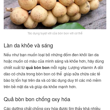
Tác dụng tuyệt vời của bòn bon với cơ thể
Làn da khỏe và sáng
Nếu như bạn muốn loại bỏ những đốm đen khỏi làn da
hoặc muốn có màu của mình sáng và khỏe hơn, hãy dùng
chiết xuất từ
quả bòn bon
mỗi ngày. Lượng vitamin A dồi
dào có chứa trong bòn bon có thể giúp sửa chữa các tế
bào bị tổn hại trên da và có tác dụng duy trì các mô mềm
trên bề mặt da và giúp da khỏe mạnh hơn.
Quả bòn bon chống oxy hóa
Các dưỡng chất chống oxy hóa được tìm thấy khá nhiều