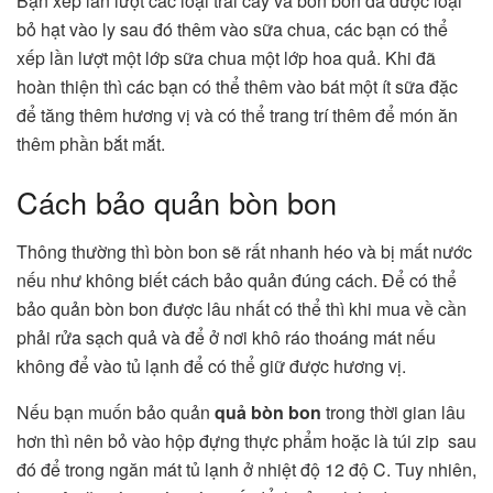
Bạn xếp lần lượt các loại trái cây và bòn bon đã được loại
bỏ hạt vào ly sau đó thêm vào sữa chua, các bạn có thể
xếp lần lượt một lớp sữa chua một lớp hoa quả. Khi đã
hoàn thiện thì các bạn có thể thêm vào bát một ít sữa đặc
để tăng thêm hương vị và có thể trang trí thêm để món ăn
thêm phần bắt mắt.
Cách bảo quản bòn bon
Thông thường thì bòn bon sẽ rất nhanh héo và bị mất nước
nếu như không biết cách bảo quản đúng cách. Để có thể
bảo quản bòn bon được lâu nhất có thể thì khi mua về cần
phải rửa sạch quả và để ở nơi khô ráo thoáng mát nếu
không để vào tủ lạnh để có thể giữ được hương vị.
Nếu bạn muốn bảo quản
quả bòn bon
trong thời gian lâu
hơn thì nên bỏ vào hộp đựng thực phẩm hoặc là túi zip sau
đó để trong ngăn mát tủ lạnh ở nhiệt độ 12 độ C. Tuy nhiên,