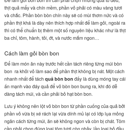
Để làm gỏi bòn bon thì cần phải chọn những quả to đều,
thịt quả mẩy và chín mềm, phần vỏ phải có màu vàng tươi
và chắc. Phần bòn bòn chín này sẽ có mùi thơm nức và có
phần thịt khá là dày nên thích hợp nhất để làm gỏi, ngoài ra
thì có thể chuẩn bị thêm một số nguyên liệu khác như là thịt
ba chỉ, tôm, hành, tỏi, ớt, và nước mắm ngon…
Cách làm gỏi bòn bon
Để làm món ăn này trước hết cần tách riêng từng múi bòn
bon ra khỏi vỏ làm sao để phần thịt không bị nát. Một cách
nhanh nhất để tách
quả bòn bon
đấy là dùng móng tay cái
ấn mạnh vào đáy quả để vỏ bòn bon bung ra, khi đó dễ
dàng tách múi, và cần phải bỏ hạt bòn bon.
Lưu ý không nên lột vỏ bòn bon từ phần cuống của quả bởi
phần vỏ vừa bị xé rách lại vừa dính mủ lại có lớp lụa mỏng
ngăn cách từng múi, ăn sẽ không ngon và còn bị chát. Tôm
cần phải chọn đúng loại tôm tươi còn nhảy, lần loại bỏ đầu