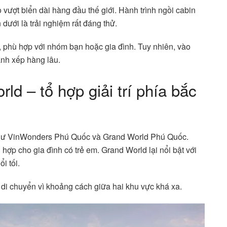
vượt biển dài hàng đầu thế giới. Hành trình ngồi cabin
dưới là trải nghiệm rất đáng thử.
, phù hợp với nhóm bạn hoặc gia đình. Tuy nhiên, vào
ánh xếp hàng lâu.
d – tổ hợp giải trí phía bắc
ớn như VinWonders Phú Quốc và Grand World Phú Quốc.
ợp cho gia đình có trẻ em. Grand World lại nổi bật với
i tối.
n di chuyển vì khoảng cách giữa hai khu vực khá xa.