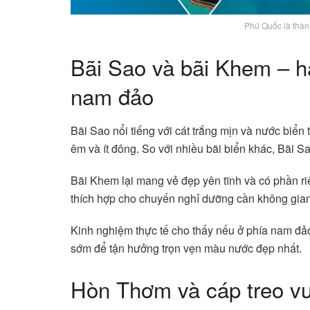
Phú Quốc là thàn
Bãi Sao và bãi Khem – hai
nam đảo
Bãi Sao nổi tiếng với cát trắng mịn và nước biển
êm và ít đông. So với nhiều bãi biển khác, Bãi Sa
Bãi Khem lại mang vẻ đẹp yên tĩnh và có phần riê
thích hợp cho chuyến nghỉ dưỡng cần không gian
Kinh nghiệm thực tế cho thấy nếu ở phía nam đảo
sớm để tận hưởng trọn vẹn màu nước đẹp nhất.
Hòn Thơm và cáp treo vư