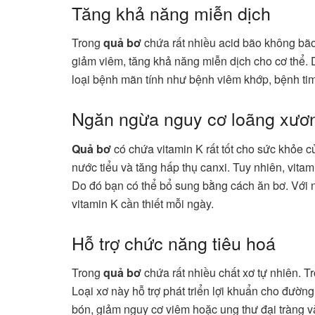
Tăng khả năng miễn dịch
Trong
quả bơ
chứa rất nhiều acid bão không bão
giảm viêm, tăng khả năng miễn dịch cho cơ thể. 
loại bệnh mãn tính như bệnh viêm khớp, bệnh t
Ngăn ngừa nguy cơ loãng xươ
Quả bơ
có chứa vitamin K rất tốt cho sức khỏe c
nước tiểu và tăng hấp thụ canxi. Tuy nhiên, vitam
Do đó bạn có thể bổ sung bằng cách ăn bơ. Với 
vitamin K cần thiết mỗi ngày.
Hỗ trợ chức năng tiêu hoá
Trong
quả bơ
chứa rất nhiều chất xơ tự nhiên. T
Loại xơ này hỗ trợ phát triển lợi khuẩn cho đườn
bón, giảm nguy cơ viêm hoặc ung thư đại tràng 