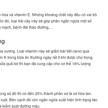
 hòa và vitamin E. Những khoáng chất này đều có vai trò
Do đó, loại trái cây này sẽ góp phần ngăn ngừa một số
im mạch, bệnh đái tháo đường,…
ng
ủa xương. Loại vitamin này sẽ giảm bài tiết canxi qua
in K trong bữa ăn thường ngày rất ít khi được chú trọng.
nửa quả bơ thì bạn đã cung cấp cho cơ thể 18% lượng
rong số đó thì có đến 25% thành phần xơ là xơ hòa tan.
g ruột. Bên cạnh đó còn ngăn ngừa xuất hiện tình trạng táo
và kiểm soát đường máu.