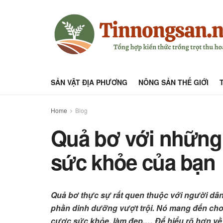
SẢN VẬT ĐỊA PHƯƠNG
NÔNG SẢN THẾ GIỚI
Home
Blog
Quả bơ với những l
sức khỏe của bạn
Quả bơ thực sự rất quen thuộc với người dân
phần dinh dưỡng vượt trội. Nó mang đến cho 
cược sức khỏe, làm đẹp,… Để hiểu rõ hơn về g