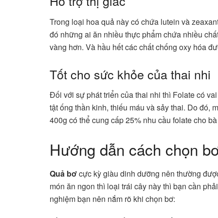
Hỗ trợ thị giác
Trong loại hoa quả này có chứa lutein và zeaxant
đó những ai ăn nhiều thực phẩm chứa nhiều chất 
vàng hơn. Và hầu hết các chất chống oxy hóa đượ
Tốt cho sức khỏe của thai nhi
Đối với sự phát triển của thai nhi thì Folate có v
tật ống thần kinh, thiếu máu và sảy thai. Do đó,
400g có thể cung cấp 25% nhu cầu folate cho b
Hướng dẫn cách chọn b
Quả bơ
cực kỳ giàu dinh dưỡng nên thường được
món ăn ngon thì loại trái cây này thì bạn cần phả
nghiệm bạn nên nắm rõ khi chọn bơ: