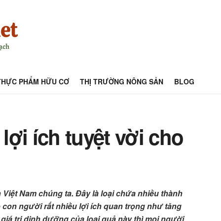
THỰC PHẨM HỮU CƠ
THỊ TRƯỜNG NÔNG SẢN
BLOG
ợi ích tuyệt vời cho
 Việt Nam chúng ta. Đây là loại chứa nhiều thành
con người rất nhiều lợi ích quan trọng như tăng
iá trị dinh dưỡng của loại quả này thì mọi người