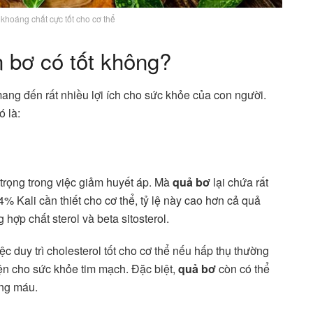
khoáng chất cực tốt cho cơ thể
 bơ có tốt không?
mang đến rất nhiều lợi ích cho sức khỏe của con người.
ó là:
 trọng trong việc giảm huyết áp. Mà
quả bơ
lại chứa rất
% Kali cần thiết cho cơ thể, tỷ lệ này cao hơn cả quả
hợp chất sterol và beta sitosterol.
ệc duy trì cholesterol tốt cho cơ thể nếu hấp thụ thường
iện cho sức khỏe tim mạch. Đặc biệt,
quả bơ
còn có thể
ong máu.