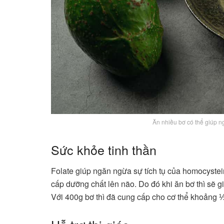
Ăn nhiều bơ có thể giúp 
Sức khỏe tinh thần
Folate giúp ngăn ngừa sự tích tụ của homocyste
cấp dưỡng chất lên não. Do đó khi ăn bơ thì sẽ g
Với 400g bơ thì đã cung cấp cho cơ thể khoảng 