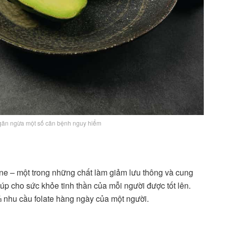
ngăn ngừa một số căn bệnh nguy hiểm
ine – một trong những chất làm giảm lưu thông và cung
iúp cho sức khỏe tinh thần của mỗi người được tốt lên.
⅓ nhu cầu folate hàng ngày của một người.