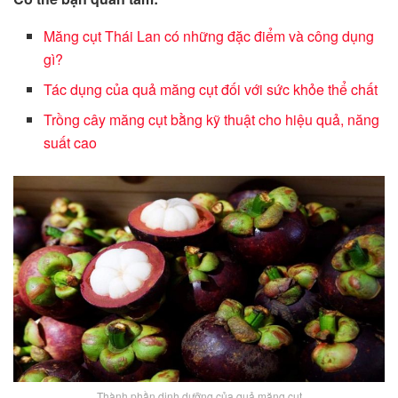
Măng cụt Thái Lan có những đặc điểm và công dụng
gì?
Tác dụng của quả măng cụt đối với sức khỏe thể chất
Trồng cây măng cụt bằng kỹ thuật cho hiệu quả, năng
suất cao
Thành phần dinh dưỡng của quả măng cụt