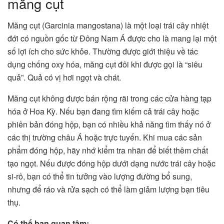
măng cụt
Măng cụt (Garcinia mangostana) là một loại trái cây nhiệt
đới có nguồn gốc từ Đông Nam Á được cho là mang lại một
số lợi ích cho sức khỏe. Thường được giới thiệu về tác
dụng chống oxy hóa, măng cụt đôi khi được gọi là “siêu
quả”. Quả có vị hơi ngọt và chát.
Măng cụt không được bán rộng rãi trong các cửa hàng tạp
hóa ở Hoa Kỳ. Nếu bạn đang tìm kiếm cả trái cây hoặc
phiên bản đóng hộp, bạn có nhiều khả năng tìm thấy nó ở
các thị trường châu Á hoặc trực tuyến. Khi mua các sản
phẩm đóng hộp, hãy nhớ kiểm tra nhãn để biết thêm chất
tạo ngọt. Nếu được đóng hộp dưới dạng nước trái cây hoặc
si-rô, bạn có thể tin tưởng vào lượng đường bổ sung,
nhưng để ráo và rửa sạch có thể làm giảm lượng bạn tiêu
thụ.
Có thể bạn quan tâm: