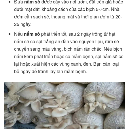
Đưa
nấm sò
được cấy vào nơi ươm, đặt trên giá hoặc
dưới mặt đất, khoảng cách của các bịch 5-7cm. Nhà
ươm cần sạch sẽ, thoáng mát và thời gian ươm từ 20-
25 ngày.
Nếu
nấm sò
phát triển tốt, sau 2 ngày trồng từ hạt
nấm sẽ có sợi trắng ăn dần vào nguyên liệu, rơm sẽ
chuyển sang màu vàng, bịch nấm rắn chắc. Nếu bịch
nấm kém phát triển hoặc có mầm bệnh, sợi nấm sẽ co
lại hoặc xuất hiện các vùng xanh, đen. Bạn cần loại
bỏ ngày để tránh lây lan mầm bệnh.