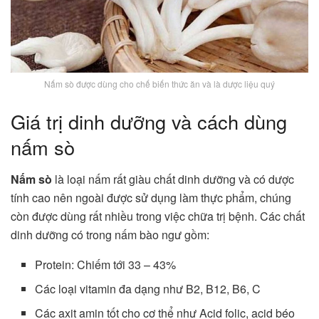
Nấm sò được dùng cho chế biến thức ăn và là dược liệu quý
Giá trị dinh dưỡng và cách dùng
nấm sò
Nấm sò
là loại nấm rất giàu chất dinh dưỡng và có dược
tính cao nên ngoài được sử dụng làm thực phẩm, chúng
còn được dùng rất nhiều trong việc chữa trị bệnh. Các chất
dinh dưỡng có trong nấm bào ngư gồm:
Protein: Chiếm tới 33 – 43%
Các loại vitamin đa dạng như B2, B12, B6, C
Các axit amin tốt cho cơ thể như Acid folic, acid béo