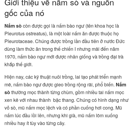
Giới thiệu về nấm sò và nguồn
gốc của nó
Nấm sò
còn được gọi là nấm bào ngư (tên khoa học là
Pleurotus ostreatus), là một loài nấm ăn được thuộc họ
Pleurotaceae. Chúng được trồng lần đầu tiên ở nước Đức
dùng làm thức ăn trong thế chiến I nhưng mãi đến năm
1970, nấm bào ngư mới được nhân giống và trồng đại trà
khắp thế giới.
Hiện nay, các kỹ thuật nuôi trồng, lai tạo phát triển mạnh
mẽ, nấm bào ngư được gieo trồng rộng rãi, phổ biến.
Nấm
sò
thường mọc thành từng chùm, gồm nhiều tai nấm mọc
xen kẽ với nhau thành bậc thang. Chúng có hình dạng như
vỏ sò, mũ nấm mọc lệch và có phần cuống hơi cong. Mũ
nấm lúc đầu lồi lên, nhưng khi già, mũ nấm lõm xuống
nhiều hay ít tùy vào từng cây.