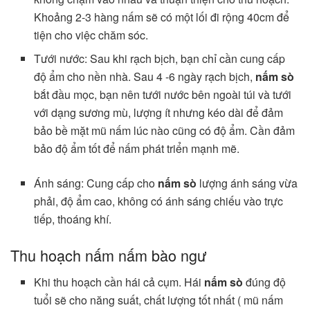
Khoảng 2-3 hàng nấm sẽ có một lối đi rộng 40cm để
tiện cho việc chăm sóc.
Tưới nước: Sau khi rạch bịch, bạn chỉ cần cung cấp
độ ẩm cho nền nhà. Sau 4 -6 ngày rạch bịch,
nấm sò
bắt đầu mọc, bạn nên tưới nước bên ngoài túi và tưới
với dạng sương mù, lượng ít nhưng kéo dài để đảm
bảo bề mặt mũ nấm lúc nào cũng có độ ẩm. Cần đảm
bảo độ ẩm tốt để nấm phát triển mạnh mẽ.
Ánh sáng: Cung cấp cho
nấm sò
lượng ánh sáng vừa
phải, độ ẩm cao, không có ánh sáng chiếu vào trực
tiếp, thoáng khí.
Thu hoạch nấm nấm bào ngư
Khi thu hoạch cần hái cả cụm. Hái
nấm sò
đúng độ
tuổi sẽ cho năng suất, chất lượng tốt nhất ( mũ nấm