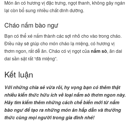
Món ăn có hương vị đặc trưng, ngọt thanh, không gây ngán
lại còn bổ sung nhiều chất dinh dưỡng.
Cháo nấm bào ngư
Bạn có thể xé nấm thành các sợi nhỏ cho vào trong cháo.
Điều này sẽ giúp cho món cháo lạ miệng, có hương vị
thơm ngon, rất dễ ăn. Cháo có vị ngọt của
nấm sò
, ăn dai
dai sần sật rất “đã miệng”.
Kết luận
Với những chia sẻ vừa rồi, hy vọng bạn có thêm thật
nhiều kiến thức hữu ích về loại nấm sò thơm ngon này.
Hãy tìm kiếm thêm những cách chế biến mới từ nấm
bào ngư để tạo ra những món ăn hấp dẫn và thưởng
thức cùng mọi người trong gia đình nhé!