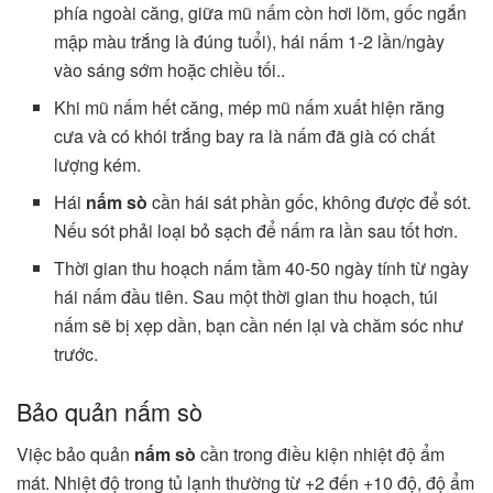
phía ngoài căng, giữa mũ nấm còn hơi lõm, gốc ngắn
mập màu trắng là đúng tuổi), hái nấm 1-2 lần/ngày
vào sáng sớm hoặc chiều tối..
Khi mũ nấm hết căng, mép mũ nấm xuất hiện răng
cưa và có khói trắng bay ra là nấm đã già có chất
lượng kém.
Hái
nấm sò
cần hái sát phần gốc, không được để sót.
Nếu sót phải loại bỏ sạch để nấm ra lần sau tốt hơn.
Thời gian thu hoạch nấm tầm 40-50 ngày tính từ ngày
hái nấm đầu tiên. Sau một thời gian thu hoạch, túi
nấm sẽ bị xẹp dần, bạn cần nén lại và chăm sóc như
trước.
Bảo quản nấm sò
Việc bảo quản
nấm sò
cần trong điều kiện nhiệt độ ẩm
mát. Nhiệt độ trong tủ lạnh thường từ +2 đến +10 độ, độ ẩm