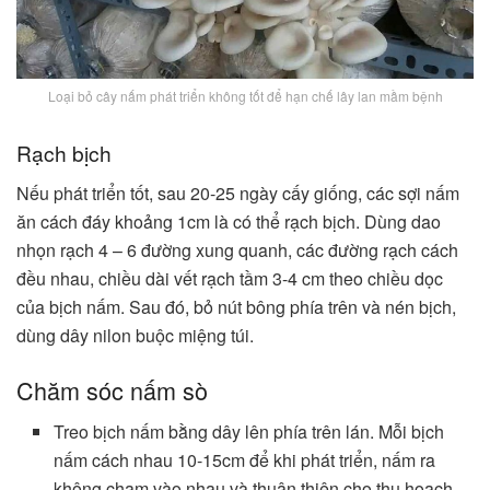
Loại bỏ cây nấm phát triển không tốt để hạn chế lây lan mầm bệnh
Rạch bịch
Nếu phát triển tốt, sau 20-25 ngày cấy giống, các sợi nấm
ăn cách đáy khoảng 1cm là có thể rạch bịch. Dùng dao
nhọn rạch 4 – 6 đường xung quanh, các đường rạch cách
đều nhau, chiều dài vết rạch tầm 3-4 cm theo chiều dọc
của bịch nấm. Sau đó, bỏ nút bông phía trên và nén bịch,
dùng dây nilon buộc miệng túi.
Chăm sóc nấm sò
Treo bịch nấm bằng dây lên phía trên lán. Mỗi bịch
nấm cách nhau 10-15cm để khi phát triển, nấm ra
không chạm vào nhau và thuận thiện cho thu hoạch.