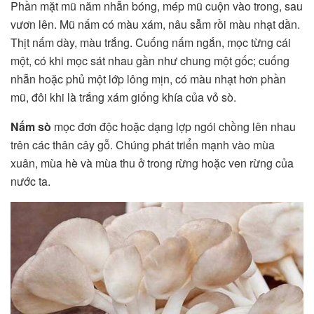
Phần mặt mũ năm nhẵn bóng, mép mũ cuộn vào trong, sau
vươn lên. Mũ nấm có màu xám, nâu sẫm rồi màu nhạt dần.
Thịt nấm dày, màu trắng. Cuống nấm ngắn, mọc từng cái
một, có khi mọc sát nhau gần như chung một gốc; cuống
nhẵn hoặc phủ một lớp lông mịn, có màu nhạt hơn phần
mũ, đôi khi là trắng xám giống khía của vỏ sò.
Nấm sò
mọc đơn độc hoặc dạng lợp ngói chồng lên nhau
trên các thân cây gỗ. Chúng phát triển mạnh vào mùa
xuân, mùa hè và mùa thu ở trong rừng hoặc ven rừng của
nước ta.