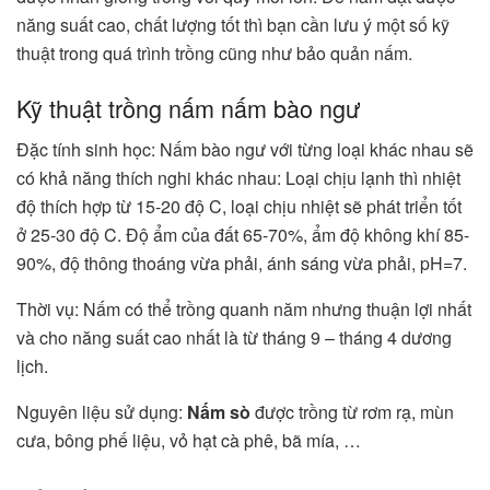
năng suất cao, chất lượng tốt thì bạn cần lưu ý một số kỹ
thuật trong quá trình trồng cũng như bảo quản nấm.
Kỹ thuật trồng nấm nấm bào ngư
Đặc tính sinh học: Nấm bào ngư với từng loại khác nhau sẽ
có khả năng thích nghi khác nhau: Loại chịu lạnh thì nhiệt
độ thích hợp từ 15-20 độ C, loại chịu nhiệt sẽ phát triển tốt
ở 25-30 độ C. Độ ẩm của đất 65-70%, ẩm độ không khí 85-
90%, độ thông thoáng vừa phải, ánh sáng vừa phải, pH=7.
Thời vụ: Nấm có thể trồng quanh năm nhưng thuận lợi nhất
và cho năng suất cao nhất là từ tháng 9 – tháng 4 dương
lịch.
Nguyên liệu sử dụng:
Nấm sò
được trồng từ rơm rạ, mùn
cưa, bông phế liệu, vỏ hạt cà phê, bã mía, …