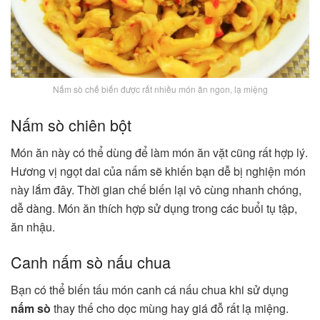
Nấm sò chế biến được rất nhiều món ăn ngon, lạ miệng
Nấm sò chiên bột
Món ăn này có thể dùng để làm món ăn vặt cũng rất hợp lý.
Hương vị ngọt dai của nấm sẽ khiến bạn dễ bị nghiện món
này lắm đây. Thời gian chế biến lại vô cùng nhanh chóng,
dễ dàng. Món ăn thích hợp sử dụng trong các buổi tụ tập,
ăn nhậu.
Canh nấm sò nấu chua
Bạn có thể biến tấu món canh cá nấu chua khi sử dụng
nấm sò
thay thế cho dọc mùng hay giá đỗ rất lạ miệng.