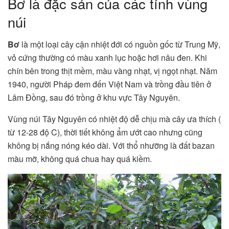
Bơ là đặc sản của các tỉnh vùng
núi
Bơ
là một loại cây cận nhiệt đới có nguồn gốc từ Trung Mỹ,
vỏ cứng thường có màu xanh lục hoặc hơi nâu đen. Khi
chín bên trong thịt mềm, màu vàng nhạt, vị ngọt nhạt. Năm
1940, người Pháp đem đến Việt Nam và trồng đầu tiên ở
Lâm Đồng, sau đó trồng ở khu vực Tây Nguyên.
Vùng núi Tây Nguyên có nhiệt độ dễ chịu mà cây ưa thích (
từ 12-28 độ C), thời tiết không ẩm ướt cao nhưng cũng
không bị nắng nóng kéo dài. Với thổ nhưỡng là đất bazan
màu mỡ, không quá chua hay quá kiềm.