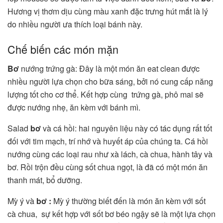
Hương vị thơm dịu cùng màu xanh đặc trưng hút mắt là lý
do nhiều người ưa thích loại bánh này.
Chế biến các món mặn
Bơ
nướng trứng gà: Đây là một món ăn eat clean được
nhiều người lựa chọn cho bữa sáng, bởi nó cung cấp năng
lượng tốt cho cơ thể. Kết hợp cùng trứng gà, phô mai sẽ
được nướng nhẹ, ăn kèm với bánh mì.
Salad
bơ
và cá hồi: hai nguyên liệu này có tác dụng rất tốt
đối với tim mạch, trí nhớ và huyết áp của chúng ta. Cá hồi
nướng cùng các loại rau như xà lách, cà chua, hành tây và
bơ. Rồi trộn đều cùng sốt chua ngọt, là đã có một món ăn
thanh mát, bổ dưỡng.
Mỳ ý và
bơ :
Mỳ ý thường biết đến là món ăn kèm với sốt
cà chua, sự kết hợp với sốt bơ béo ngậy sẽ là một lựa chọn