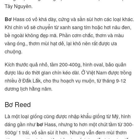
Tây Nguyên.
Bơ
Hass có vỏ khá dày, cứng và sần sùi hơn các loại khác.
Khi chín vỏ sẽ chuyển từ xanh sang tím hoặc hơi nâu đen,
bề ngoài không đẹp mã. Phần cơm chắc, thơm và màu
vàng óng., thơm mùi hạt dẻ, lại khô nên rất được ưa
chuộng.
Kích thước quả nhỏ, tầm 200-400g, hình oval, bảo quản
được lâu do thời gian chín kéo dài. Ở Việt Nam được trồng
nhiều ở Đắk Lắk, cho thu hoạch vụ muộn, từ tháng 9-12
dương lịch hằng năm.
Bơ Reed
Là một loại giống cũng được nhập khẩu giống từ Mỹ, hình
dáng gần như
bơ
Hass, nhưng to hơn một chút tầm từ 300-
500g/ 1 trái, vỏ sần sùi ít hơn. Nhưng vẫn đem mùi thơm