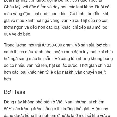
Châu Mỹ với đặc điểm vỏ dày hơn các loại khác. Ruột có
màu vàng đậm, hạt nhỏ, thơm dẻo.. Có hình tròn đều, khi
già vỏ màu xanh hơi ngả vàng, vân xù xì. Thịt của nó còn
thơm ngon và dẻo hơn các loại khác, chỉ xếp sau mỗi bơ
034 về độ béo.
Trọng lượng một trái từ 350-800 gram. Vỏ sần sùi,
bơ
còn
xanh thì có màu xanh nhạt hoặc xanh đậm tùy loại, khi chín
hơi ngả sang màu tím sẫm. Vỏ căng lên nhưng không bóng
do có nhiều vân nổi lên, hạt sẽ lắc được. Thời gian chín dài
hơn các loại khác nên tỷ lệ dập nát khi vận chuyển sẽ ít
hơn
Bơ Hass
Dòng này
không phổ biến ở Việt Nam nhưng lại chiếm
80% sản lượng được trồng ở thị trường thế giới. Hiện nay
đang được trồng thử nghiệm ở nước ta ở một số khu vực ở