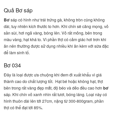
Quả Bơ sáp
Bơ
sáp có hình như trái trứng gà, không tròn cũng không
dài, tuy nhiên kích thước to hơn. Khi chín sẽ căng mọng, vỏ
sần sùi, hơi ngả vàng, bóng lên. Vỏ rất mỏng, bên trong
màu vàng, hạt khá to. Vì phần thịt có cảm giác hơi trơn khi
ăn nên thường được sử dụng nhiều khi ăn kèm với sữa đặc
để làm sinh tố.
Bơ 034
Đây là loại được ưa chuộng khi đem đi xuất khẩu vì giá
thành cao do chất lượng tốt. Hạt bé hoặc không hạt, thịt
bên trong rất vàng đẹp mắt, độ béo và dẻo đều cao hơn
bơ
sáp. Khi chín vỏ xanh nhìn rất tươi, bóng láng. Loại này có
hình thuôn dài lên tới 27cm, nặng từ 300-800gram, phần
thịt có thể đạt tới 85%.