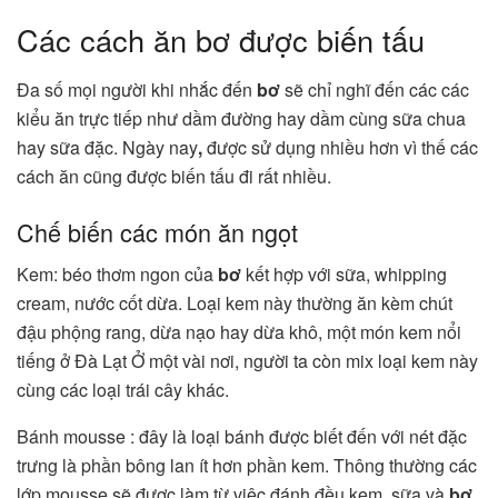
Các cách ăn bơ được biến tấu
Đa số mọi người khi nhắc đến
bơ
sẽ chỉ nghĩ đến các các
kiểu ăn trực tiếp như dầm đường hay dầm cùng sữa chua
hay sữa đặc. Ngày nay
,
được sử dụng nhiều hơn vì thế các
cách ăn cũng được biến tấu đi rất nhiều.
Chế biến các món ăn ngọt
Kem: béo thơm ngon của
bơ
kết hợp với sữa, whipping
cream, nước cốt dừa. Loại kem này thường ăn kèm chút
đậu phộng rang, dừa nạo hay dừa khô, một món kem nổi
tiếng ở Đà Lạt Ở một vài nơi, người ta còn mix loại kem này
cùng các loại trái cây khác.
Bánh mousse : đây là loại bánh được biết đến với nét đặc
trưng là phần bông lan ít hơn phần kem. Thông thường các
lớp mousse sẽ được làm từ việc đánh đều kem, sữa và
bơ
.