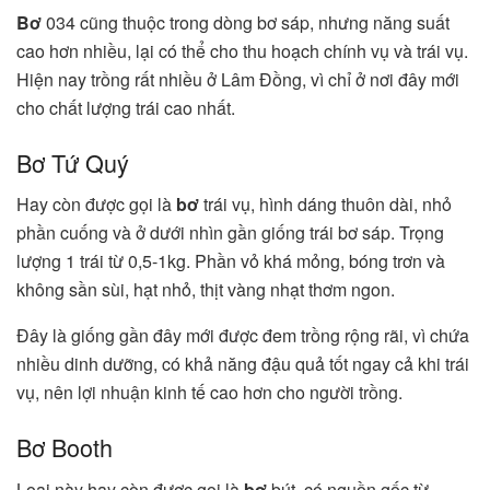
Bơ
034 cũng thuộc trong dòng bơ sáp, nhưng năng suất
cao hơn nhiều, lại có thể cho thu hoạch chính vụ và trái vụ.
Hiện nay trồng rất nhiều ở Lâm Đồng, vì chỉ ở nơi đây mới
cho chất lượng trái cao nhất.
Bơ Tứ Quý
Hay còn được gọi là
bơ
trái vụ, hình dáng thuôn dài, nhỏ
phần cuống và ở dưới nhìn gần giống trái bơ sáp. Trọng
lượng 1 trái từ 0,5-1kg. Phần vỏ khá mỏng, bóng trơn và
không sần sùi, hạt nhỏ, thịt vàng nhạt thơm ngon.
Đây là giống gần đây mới được đem trồng rộng rãi, vì chứa
nhiều dinh dưỡng, có khả năng đậu quả tốt ngay cả khi trái
vụ, nên lợi nhuận kinh tế cao hơn cho người trồng.
Bơ Booth
Loại này hay còn được gọi là
bơ
bút, có nguồn gốc từ