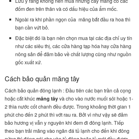
Lưu ý rằng không nên mua những cây măng có các
đốm đen trên thân và có dấu hiệu của ẩm mốc.
Ngoài ra khi phần ngọn của măng bắt đầu ra hoa thì
bạn cần vứt bỏ.
Đặc biệt đó là bạn nên chọn mua tại các địa chỉ uy tín
như các siêu thị, các cửa hàng tạp hóa hay cửa hàng
nông sản để đảm bảo về chất lượng cũng như nguồn
gốc xuất xứ.
Cách bảo quản măng tây
Cách bảo quản đông lạnh : Đầu tiên các bạn trần cả cọng
hoặc cắt khúc
măng tây
và cho vào nước muối sôi hoặc 1-
2 thìa nước cốt chanh đều được. Trong khoảng thời gian 1
phút cho đến 2 phút thì vớt rau ra. Bởi vì như vậy sẽ đảm
bảo hương vị vẫn y nguyên khi đem đi đông lạnh. Tiếp
theo bạn trải măng vào ngăn đá tủ lạnh cho đến khi đông
cứng thì đóng gói cho vào tủ đông hoặc tủ mát đều được..