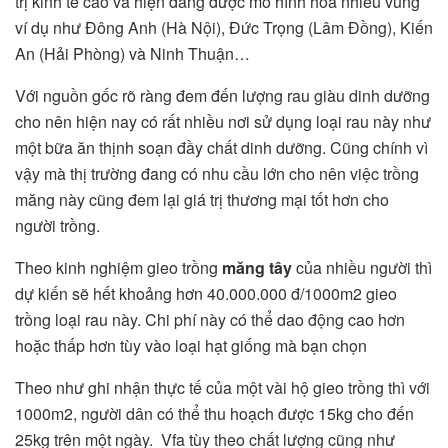
trị kinh tế cao và hiện đang được mô hình hóa nhiều vùng
ví dụ như Đông Anh (Hà Nội), Đức Trọng (Lâm Đồng), Kiến
An (Hải Phòng) và Ninh Thuận…
Với nguồn gốc rõ ràng đem đến lượng rau giàu dinh dưỡng
cho nên hiện nay có rất nhiều nơi sử dụng loại rau này như
một bữa ăn thịnh soạn đầy chất dinh dưỡng. Cũng chính vì
vậy mà thị trường đang có nhu cầu lớn cho nên việc trồng
măng này cũng đem lại giá trị thương mại tốt hơn cho
người trồng.
Theo kinh nghiệm gieo trồng
măng tây
của nhiều người thì
dự kiến sẽ hết khoảng hơn 40.000.000 đ/1000m2 gieo
trồng loại rau này. Chi phí này có thể dao động cao hơn
hoặc thấp hơn tùy vào loại hạt giống mà bạn chọn
Theo như ghi nhận thực tế của một vài hộ gieo trồng thì với
1000m2, người dân có thể thu hoạch được 15kg cho đến
25kg trên một ngày. Vfa tùy theo chất lượng cũng như