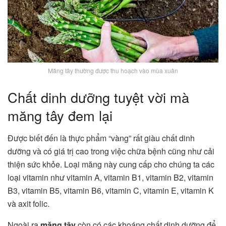
Măng tây thường được thu hoạch vào mùa xuân
Chất dinh dưỡng tuyệt vời mà
măng tây đem lại
Được biết đến là thực phẩm “vàng” rất giàu chất dinh
dưỡng và có giá trị cao trong việc chữa bệnh cũng như cải
thiện sức khỏe. Loại măng này cung cấp cho chúng ta các
loại vitamin như vitamin A, vitamin B1, vitamin B2, vitamin
B3, vitamin B5, vitamin B6, vitamin C, vitamin E, vitamin K
và axit folic.
Ngoài ra
măng tây
còn có các khoáng chất dinh dưỡng để