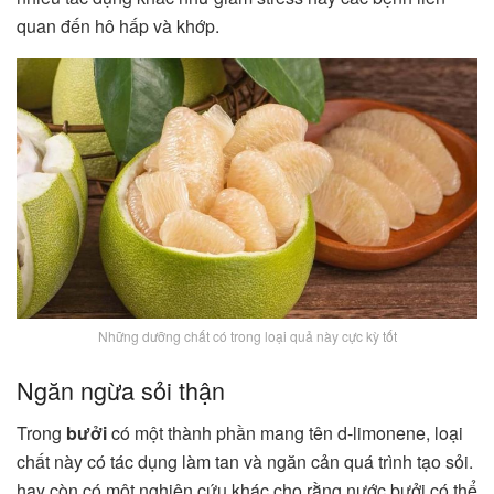
quan đến hô hấp và khớp.
Những dưỡng chất có trong loại quả này cực kỳ tốt
Ngăn ngừa sỏi thận
Trong
bưởi
có một thành phần mang tên
d-limonene, loại
chất này có tác dụng làm tan và ngăn cản quá trình tạo sỏi.
hay còn có một nghiên cứu khác cho rằng nước bưởi có thể