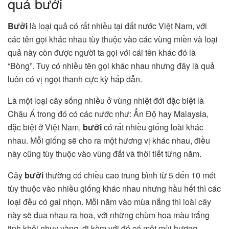
quả bưởi
Bưởi
là loại quả có rất nhiều tại đất nước Việt Nam, với
các tên gọi khác nhau tùy thuộc vào các vùng miền và loại
quả này còn được người ta gọi với cái tên khác đó là
“Bòng”. Tuy có nhiều tên gọi khác nhau nhưng đây là quả
luôn có vị ngọt thanh cực kỳ hấp dẫn.
Là một loại cây sống nhiều ở vùng nhiệt đới đặc biệt là
Châu Á trong đó có các nước như: Ấn Độ hay Malaysia,
đặc biệt ở Việt Nam,
bưởi
có rất nhiều giống loài khác
nhau. Mỗi giống sẽ cho ra một hương vị khác nhau, điều
này cũng tùy thuộc vào vùng đất và thời tiết từng năm.
Cây
bưởi
thường có chiều cao trung bình từ 5 đến 10 mét
tùy thuộc vào nhiều giống khác nhau nhưng hầu hết thì các
loại đều có gai nhọn. Mỗi năm vào mùa nắng thì loài cây
này sẽ đua nhau ra hoa, với những chùm hoa màu trắng
tinh khôi nhụy vàng, đi kèm với đó có một mùi hương