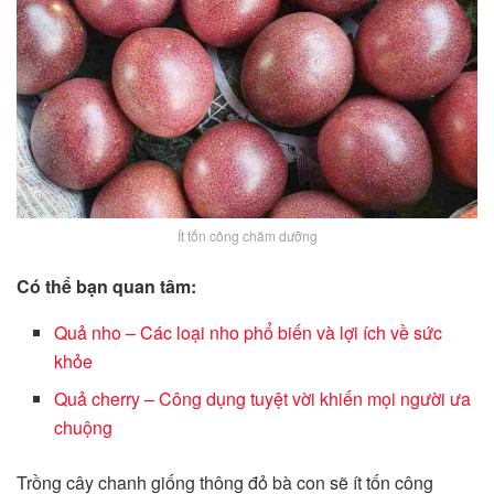
Ít tốn công chăm dưỡng
Có thể bạn quan tâm:
Quả nho – Các loại nho phổ biến và lợi ích về sức
khỏe
Quả cherry – Công dụng tuyệt vời khiến mọi người ưa
chuộng
Trồng cây chanh giống thông đỏ bà con sẽ ít tốn công