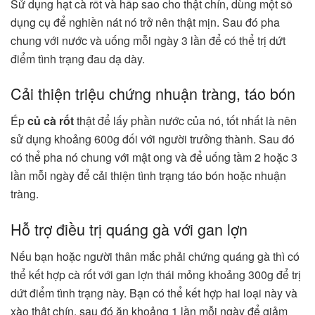
Sử dụng hạt cà rốt và hấp sao cho thật chín, dùng một số
dụng cụ để nghiền nát nó trở nên thật mịn. Sau đó pha
chung với nước và uống mỗi ngày 3 lần để có thể trị dứt
điểm tình trạng đau dạ dày.
Cải thiện triệu chứng nhuận tràng, táo bón
Ép
củ cà rốt
thật để lấy phần nước của nó, tốt nhất là nên
sử dụng khoảng 600g đối với người trưởng thành. Sau đó
có thể pha nó chung với mật ong và để uống tầm 2 hoặc 3
lần mỗi ngày để cải thiện tình trạng táo bón hoặc nhuận
tràng.
Hỗ trợ điều trị quáng gà với gan lợn
Nếu bạn hoặc người thân mắc phải chứng quáng gà thì có
thể kết hợp cà rốt với gan lợn thái mỏng khoảng 300g để trị
dứt điểm tình trạng này. Bạn có thể kết hợp hai loại này và
xào thật chín, sau đó ăn khoảng 1 lần mỗi ngày để giảm