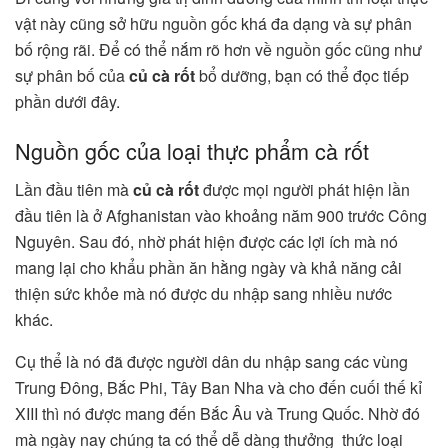
vật này cũng sở hữu nguồn gốc khá đa dạng và sự phân
bố rộng rãi. Để có thể nắm rõ hơn về nguồn gốc cũng như
sự phân bố của
củ cà rốt
bổ dưỡng, bạn có thể đọc tiếp
phần dưới đây.
Nguồn gốc của loại thực phẩm cà rốt
Lần đầu tiên mà
củ cà rốt
được mọi người phát hiện lần
đầu tiên là ở Afghanistan vào khoảng năm 900 trước Công
Nguyên. Sau đó, nhờ phát hiện được các lợi ích mà nó
mang lại cho khẩu phần ăn hằng ngày và khả năng cải
thiện sức khỏe mà nó được du nhập sang nhiều nước
khác.
Cụ thể là nó đã được người dân du nhập sang các vùng
Trung Đông, Bắc Phi, Tây Ban Nha và cho đến cuối thế kỉ
XIII thì nó được mang đến Bắc Âu và Trung Quốc. Nhờ đó
mà ngày nay chúng ta có thể dễ dàng thưởng thức loại