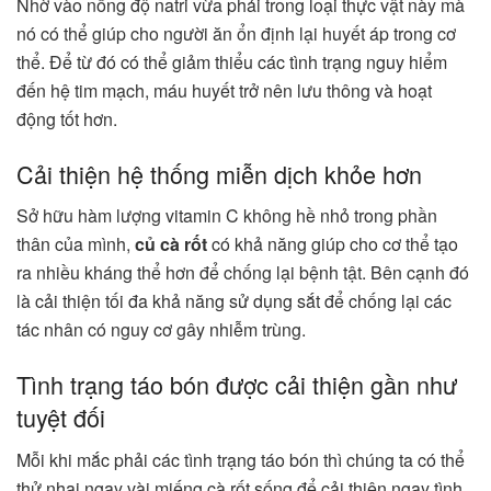
Nhờ vào nồng độ natri vừa phải trong loại thực vật này mà
nó có thể giúp cho người ăn ổn định lại huyết áp trong cơ
thể. Để từ đó có thể giảm thiểu các tình trạng nguy hiểm
đến hệ tim mạch, máu huyết trở nên lưu thông và hoạt
động tốt hơn.
Cải thiện hệ thống miễn dịch khỏe hơn
Sở hữu hàm lượng vitamin C không hề nhỏ trong phần
thân của mình,
củ cà rốt
có khả năng giúp cho cơ thể tạo
ra nhiều kháng thể hơn để chống lại bệnh tật. Bên cạnh đó
là cải thiện tối đa khả năng sử dụng sắt để chống lại các
tác nhân có nguy cơ gây nhiễm trùng.
Tình trạng táo bón được cải thiện gần như
tuyệt đối
Mỗi khi mắc phải các tình trạng táo bón thì chúng ta có thể
thử nhai ngay vài miếng cà rốt sống để cải thiện ngay tình