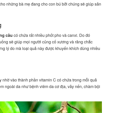
t cho những bà mẹ đang cho con bú bởi chúng sẽ giúp sản
g
ng cầu
có chứa rất nhiều phốt pho và canxi. Do đó
uống sẽ giúp mọi người củng cố xương và răng chắc
ững lý do mà loại quả này được khuyến khích dùng nhiều
y nhờ vào thành phần vitamin C có chứa trong mỗi quả
hiễm ngoài da như bệnh viêm da cơ địa, vảy nến, chàm bội