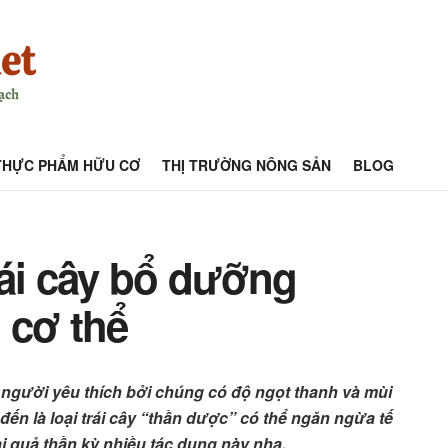
THỰC PHẨM HỮU CƠ
THỊ TRƯỜNG NÔNG SẢN
BLOG
rái cây bổ dưỡng
 cơ thể
i người yêu thích bởi chúng có độ ngọt thanh và mùi
ến là loại trái cây “thần dược” có thể ngăn ngừa tế
ại quả thần kỳ nhiều tác dụng này nha.