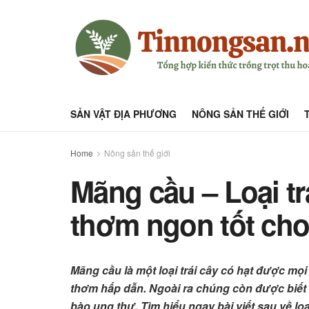
SẢN VẬT ĐỊA PHƯƠNG
NÔNG SẢN THẾ GIỚI
Home
Nông sản thế giới
Mãng cầu – Loại t
thơm ngon tốt cho
Mãng cầu là một loại trái cây có hạt được mọ
thơm hấp dẫn. Ngoài ra chúng còn được biết đ
bào ung thư. Tìm hiểu ngay bài viết sau về lo