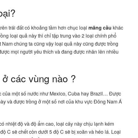
oại?
rên trái đất có khoảng tầm hơn chục loại
mãng cầu
khác
ng loại quả này thì chỉ tập trung vào 2 loại chính phổ
iệt Nam chúng ta cũng vậy loại quả này cũng được trồng
được mọi người yêu thích và đang được nhân lên nhiều
t ở các vùng nào ?
ực của một số nước như Mexico, Cuba hay Brazil… Được
 này và được trồng ở một số nơi của khu vực Đông Nam Á
ó nhiệt độ và độ ẩm cao, loại cây này chịu lạnh kém
 độ C sẽ chết còn dưới 5 độ C sẽ bị xoăn và héo lá. Loại