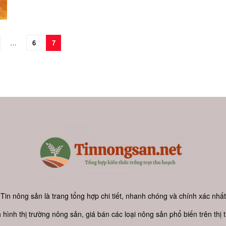
…
6
7
Tin nông sản là trang tổng hợp chi tiết, nhanh chóng và chính xác nhất
h hình thị trường nông sản, giá bán các loại nông sản phổ biến trên thị 