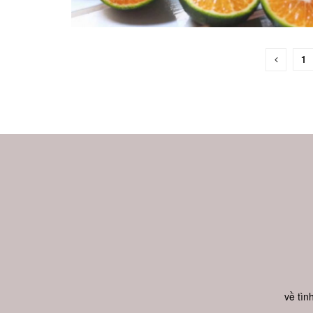
1
về tìn