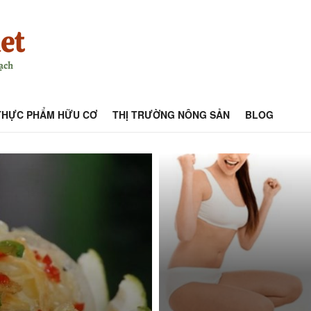
THỰC PHẨM HỮU CƠ
THỊ TRƯỜNG NÔNG SẢN
BLOG