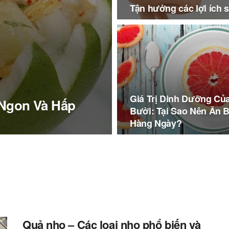
Tận hưởng các lợi ích 
Giá Trị Dinh Dưỡng Củ
Ngon Và Hấp
Bưởi: Tại Sao Nên Ăn 
Hàng Ngày?
Quả nho – Các loại nho phổ biến và