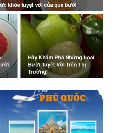
sức khỏe tuyệt vời của quả bưởi
a
Hãy Khám Phá Những Loại
Bưởi
Bưởi Tuyệt Vời Trên Thị
Trường!