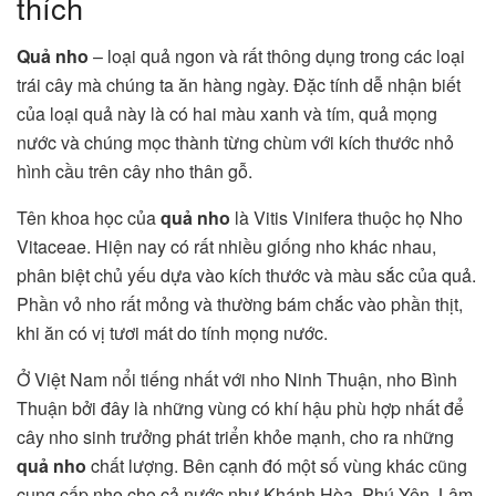
thích
Quả nho
– loại quả ngon và rất thông dụng trong các loại
trái cây mà chúng ta ăn hàng ngày. Đặc tính dễ nhận biết
của loại quả này là có hai màu xanh và tím, quả mọng
nước và chúng mọc thành từng chùm với kích thước nhỏ
hình cầu trên cây nho thân gỗ.
Tên khoa học của
quả nho
là Vitis Vinifera thuộc họ Nho
Vitaceae. Hiện nay có rất nhiều giống nho khác nhau,
phân biệt chủ yếu dựa vào kích thước và màu sắc của quả.
Phần vỏ nho rất mỏng và thường bám chắc vào phần thịt,
khi ăn có vị tươi mát do tính mọng nước.
Ở Việt Nam nổi tiếng nhất với nho Ninh Thuận, nho Bình
Thuận bởi đây là những vùng có khí hậu phù hợp nhất để
cây nho sinh trưởng phát triển khỏe mạnh, cho ra những
quả nho
chất lượng. Bên cạnh đó một số vùng khác cũng
cung cấp nho cho cả nước như Khánh Hòa, Phú Yên, Lâm