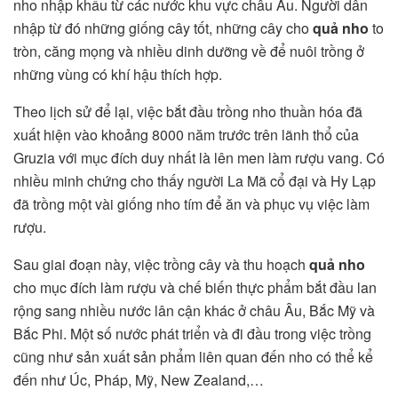
nho nhập khẩu từ các nước khu vực châu Âu. Người dân
nhập từ đó những giống cây tốt, những cây cho
quả nho
to
tròn, căng mọng và nhiều dinh dưỡng về để nuôi trồng ở
những vùng có khí hậu thích hợp.
Theo lịch sử để lại, việc bắt đầu trồng nho thuần hóa đã
xuất hiện vào khoảng 8000 năm trước trên lãnh thổ của
Gruzia với mục đích duy nhất là lên men làm rượu vang. Có
nhiều minh chứng cho thấy người La Mã cổ đại và Hy Lạp
đã trồng một vài giống nho tím để ăn và phục vụ việc làm
rượu.
Sau giai đoạn này, việc trồng cây và thu hoạch
quả nho
cho mục đích làm rượu và chế biến thực phẩm bắt đầu lan
rộng sang nhiều nước lân cận khác ở châu Âu, Bắc Mỹ và
Bắc Phi. Một số nước phát triển và đi đầu trong việc trồng
cũng như sản xuất sản phẩm liên quan đến nho có thể kể
đến như Úc, Pháp, Mỹ, New Zealand,…