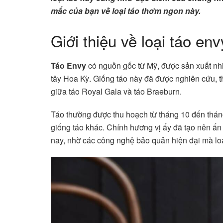
mắc của bạn về loại táo thơm ngon này.
Giới thiệu về loại táo env
Táo Envy
có nguồn gốc từ Mỹ, được sản xuất nhi
tây Hoa Kỳ. Giống táo này đã được nghiên cứu, t
giữa táo Royal Gala và táo Braeburn.
Táo thường được thu hoạch từ tháng 10 đến thán
giống táo khác. Chính hương vị ấy đã tạo nên ấn
nay, nhờ các công nghệ bảo quản hiện đại mà lo