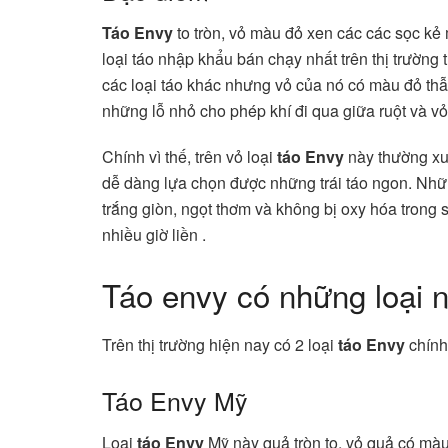
Táo Envy
to tròn, vỏ màu đỏ xen các các sọc kẻ 
loại táo nhập khẩu bán chạy nhất trên thị trường 
các loại táo khác nhưng vỏ của nó có màu đỏ thẫ
những lỗ nhỏ cho phép khí đi qua giữa ruột và vỏ,
Chính vì thế, trên vỏ loại
táo Envy
này thường xu
dễ dàng lựa chọn được những trái táo ngon. Nhữn
trắng giòn, ngọt thơm và không bị oxy hóa trong su
nhiều giờ liền .
Táo envy có những loại 
Trên thị trường hiện nay có 2 loại
táo Envy
chính
Táo Envy Mỹ
Loại
táo Envy
Mỹ này quả tròn to, vỏ quả có màu