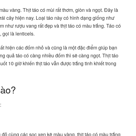
màu vàng. Thịt táo có mùi rất thơm, giòn và ngọt. Đây là
trái cây hiện nay. Loại táo này có hình dạng giống như
m như rượu vang rất đẹp và thịt táo có màu trắng. Táo có
 gọi là lenticels.
ất hiện các đốm nhỏ và cũng là một đặc điểm giúp bạn
g quả táo có càng nhiều đốm thì sẽ càng ngọt. Thịt táo
ốt 10 giờ khiến thịt táo vẫn được trắng tinh khiết trong
nào?
:
 đỏ cùng các sọc xen kẽ màu vàng, thịt táo có màu trắng