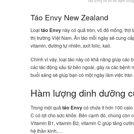
Táo Envy có vỏ đỏ đậm cùng
Táo Envy New Zealand
Loại
táo Envy
này có quả tròn, vỏ đỏ mỏng, thịt t
thị trường Việt Nam. Ăn táo mỗi ngày sẽ cung cấ
vitamin, đường tự nhiên, axit folic, kali.
Chính vì vậy, loại táo này có khả năng giúp các 
các tác động xấu từ bên ngoài, gây ra các bệnh
buổi sáng sẽ giúp bạn có một ngày làm việc tràn
Hàm lượng dinh dưỡng c
Trong một quả
táo Envy
có chứa ít hơn 100 cal
C có lợi cho sức khỏe. Bên cạnh đó, chúng còn có
Vitamin B1, vitamin B2, vitamin C giúp tăng cườn
hệ thần kinh,…