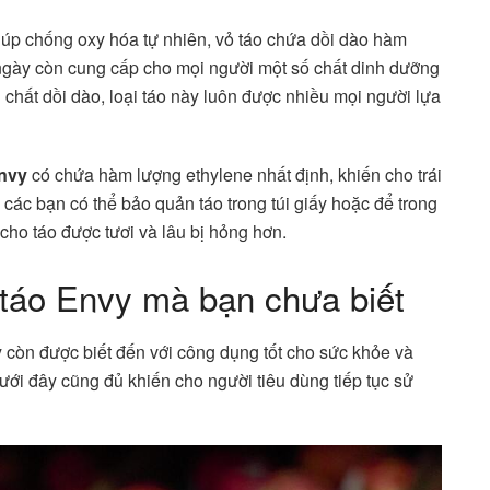
giúp chống oxy hóa tự nhiên, vỏ táo chứa dồi dào hàm
i ngày còn cung cấp cho mọi người một số chất dinh dưỡng
chất dồi dào, loại táo này luôn được nhiều mọi người lựa
nvy
có chứa hàm lượng ethylene nhất định, khiến cho trái
, các bạn có thể bảo quản táo trong túi giấy hoặc để trong
 cho táo được tươi và lâu bị hỏng hơn.
 táo Envy mà bạn chưa biết
 còn được biết đến với công dụng tốt cho sức khỏe và
ới đây cũng đủ khiến cho người tiêu dùng tiếp tục sử