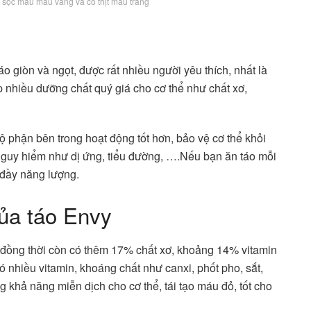
 sọc màu màu vàng và có thịt màu trắng
áo giòn và ngọt, được rất nhiều người yêu thích, nhất là
p nhiều dưỡng chất quý giá cho cơ thể như chất xơ,
bộ phận bên trong hoạt động tốt hơn, bảo vệ cơ thể khỏi
 nguy hiểm như dị ứng, tiểu đường, ….Nếu bạn ăn táo mỗi
 đầy năng lượng.
ủa táo Envy
o đồng thời còn có thêm 17% chất xơ, khoảng 14% vitamin
 nhiều vitamin, khoáng chất như canxi, phốt pho, sắt,
g khả năng miễn dịch cho cơ thể, tái tạo máu đỏ, tốt cho