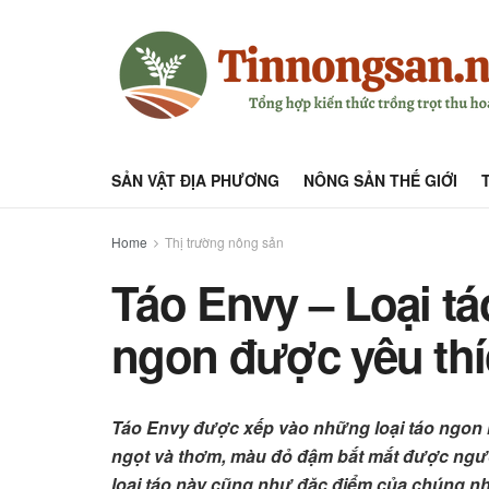
SẢN VẬT ĐỊA PHƯƠNG
NÔNG SẢN THẾ GIỚI
Home
Thị trường nông sản
Táo Envy – Loại t
ngon được yêu th
Táo Envy được xếp vào những loại táo ngon nh
ngọt và thơm, màu đỏ đậm bắt mắt được ngườ
loại táo này cũng như đặc điểm của chúng như 