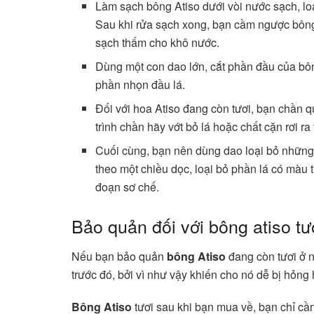
Làm sạch bông Atiso dưới vòi nước sạch, loạ
Sau khi rửa sạch xong, bạn cầm ngược bông
sạch thấm cho khô nước.
Dùng một con dao lớn, cắt phần đầu của bôn
phần nhọn đầu lá.
Đối với hoa Atiso đang còn tươi, bạn chần q
trình chần hãy vớt bỏ lá hoặc chất cặn rơi ra 
Cuối cùng, bạn nên dùng dao loại bỏ những 
theo một chiều dọc, loại bỏ phần lá có màu
đoạn sơ chế.
Bảo quản đối với bông atiso tư
Nếu bạn bảo quản
bông Atiso
đang còn tươi ở n
trước đó, bởi vì như vậy khiến cho nó dễ bị hỏn
Bông Atiso
tươi sau khi bạn mua về, bạn chỉ cần