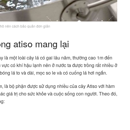
 khô nên cách bảo quản đơn giản
ông atiso mang lại
 là một loài cây lá có gai lâu năm, thường cao 1m đến
hu vực có khí hậu lạnh nên ở nước ta được trồng rất nhiều ở
óng lá to và dài, mọc so le và có cuống lá hơi ngắn.
m, là bộ phận được sử dụng nhiều của cây Atiso với hàm
ác giá trị cho sức khỏe và cuộc sống con người. Theo đó,
ng: