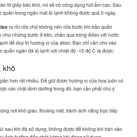
vào tờ giấy báo khô, nó sẽ có công dụng hút ẩm cao. Sau
ảo quản trong ngăn mát tủ lạnh không được quá 5 ngày.
tiso
ra rồi rửa chứ không nên rửa trước khi bảo quản
o như những bước ở trên, chần qua bông Atiso với nước
ạnh để duy trì hương vị của atiso. Bạn chỉ cần cho vào
quản ngăn đá tủ lạnh với nhiệt độ -15 độ C là được.
ã khô
iản hơn rất nhiều. Để giữ được hương vị của hoa luôn có
ợc các chất dinh dưỡng trong đó, bạn cần phải chú ý
ng nơi khô giáo, thoáng mát, tránh ánh nắng trực tiếp
túi sau khi đã sử dụng, không được để không khí tràn vào
gây ảnh hưởng đến chất lượng khi đang sử dụng