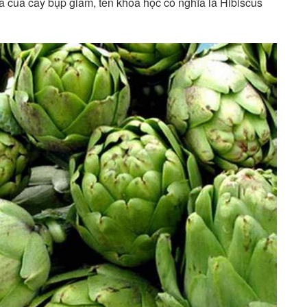
a của cây bụp giấm, tên khoa học có nghĩa là Hibiscus