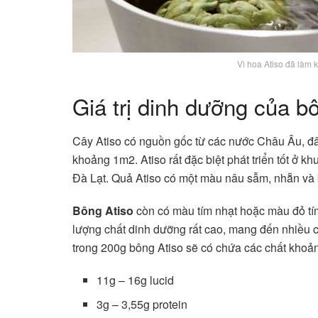
Vì hoa Atiso đã làm
Giá trị dinh dưỡng của b
Cây Atiso có nguồn gốc từ các nước Châu Âu, đây
khoảng 1m2. Atiso rất đặc biệt phát triển tốt ở k
Đà Lạt. Quả Atiso có một màu nâu sẫm, nhẵn và b
Bông Atiso
còn có màu tím nhạt hoặc màu đỏ tí
lượng chất dinh dưỡng rất cao, mang đến nhiều c
trong 200g bông Atiso sẽ có chứa các chất khoả
11g – 16g lucid
3g – 3,55g protein