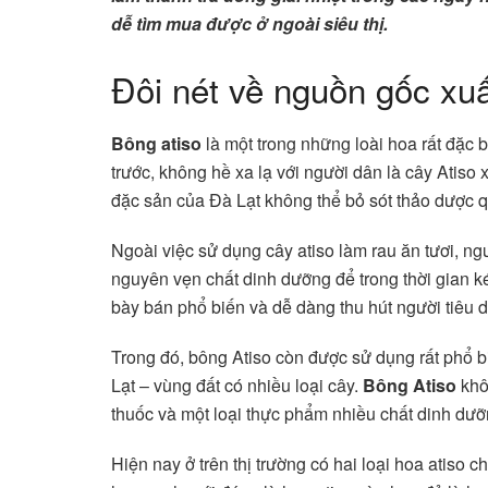
dễ tìm mua được ở ngoài siêu thị.
Đôi nét về nguồn gốc xuấ
Bông atiso
là một trong những loài hoa rất đặc 
trước, không hề xa lạ với người dân là cây Atiso 
đặc sản của Đà Lạt không thể bỏ sót thảo dược q
Ngoài việc sử dụng cây atiso làm rau ăn tươi, n
nguyên vẹn chất dinh dưỡng để trong thời gian 
bày bán phổ biến và dễ dàng thu hút người tiêu
Trong đó, bông Atiso còn được sử dụng rất phổ 
Lạt – vùng đất có nhiều loại cây.
Bông Atiso
khô
thuốc và một loại thực phẩm nhiều chất dinh dưỡ
Hiện nay ở trên thị trường có hai loại hoa atiso 