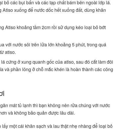
i bỏ các bụi bẩn và các tạp chất bám bên ngoài lớp lá.
 Atiso xuống để nước dốc hết xuống đất, dùng khăn
g Atiso khoảng tầm 2cm rồi sử dụng kéo loại bỏ bớt
ua với nước sôi trên lửa lớn khoảng 5 phút, trong quá
từ atiso.
lá cứng ở xung quanh gốc của atiso, sau đó cắt làm đôi
 tía và phần lông ở chỗ mắc khén là hoàn thành các công
ơi
găn mát tủ lạnh thì bạn không nên rửa chúng với nước
g hơn và không bảo quản được lâu dài.
 lấy một cái khăn sạch và lau thật nhẹ nhàng để loại bỏ