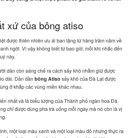
t xứ của bông atiso
biệt được thiên nhiên ưu ái ban tặng từ hàng trăm năm về
xanh ngời. Vì vậy không biết từ bao giờ, mỗi khi nhắc đến
uý này.
gười dân còn sáng chế ra cách sấy khô nhằm giữ được
kéo dài. Dần dần
bông Atiso
sấy khô của Đà Lạt được
 dùng ở khắp các vùng miền khác nhau.
biến nhất và là biểu tượng của Thành phố ngàn hoa Đà
ng chỉ được dùng pha trà uống mỗi ngày mà nó còn là vị
ng.
chính, một loại màu xanh và một loại màu đỏ nhưng thực ra