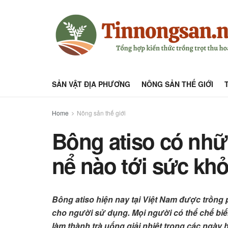
SẢN VẬT ĐỊA PHƯƠNG
NÔNG SẢN THẾ GIỚI
Home
Nông sản thế giới
Bông atiso có nh
nể nào tới sức kh
Bông atiso hiện nay tại Việt Nam được trồng p
cho người sử dụng. Mọi người có thể chế bi
làm thành trà uống giải nhiệt trong các ngày 