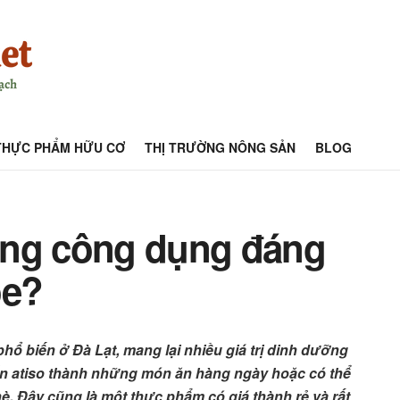
THỰC PHẨM HỮU CƠ
THỊ TRƯỜNG NÔNG SẢN
BLOG
ững công dụng đáng
ỏe?
hổ biến ở Đà Lạt, mang lại nhiều giá trị dinh dưỡng
ến atiso thành những món ăn hàng ngày hoặc có thể
hè. Đây cũng là một thực phẩm có giá thành rẻ và rất