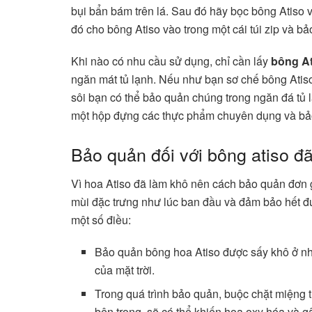
bụi bẩn bám trên lá. Sau đó hãy bọc bông Atiso 
đó cho bông Atiso vào trong một cái túi zip và b
Khi nào có nhu cầu sử dụng, chỉ cần lấy
bông A
ngăn mát tủ lạnh. Nếu như bạn sơ chế bông Atis
sôi bạn có thể bảo quản chúng trong ngăn đá tủ l
một hộp đựng các thực phẩm chuyên dụng và bảo 
Bảo quản đối với bông atiso đ
Vì hoa Atiso đã làm khô nên cách bảo quản đơn g
mùi đặc trưng như lúc ban đầu và đảm bảo hết đư
một số điều:
Bảo quản bông hoa Atiso được sấy khô ở nhữ
của mặt trời.
Trong quá trình bảo quản, buộc chặt miệng 
bên trong, sẽ có thể khiến hoa oxy hóa và 