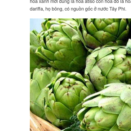
hoa xanh mới đúng là hoa atiso còn hoa đỏ là ho
dariffa, họ bông, có nguồn gốc ở nước Tây Phi.