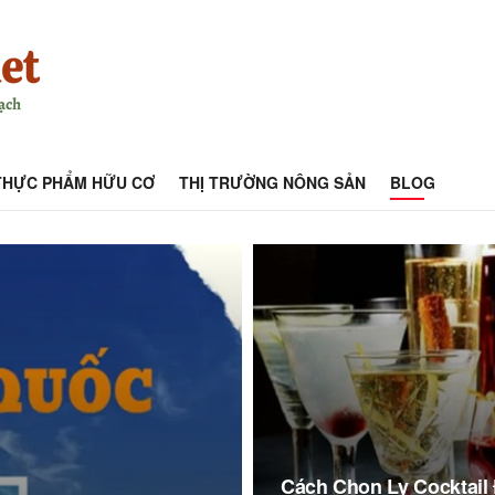
THỰC PHẨM HỮU CƠ
THỊ TRƯỜNG NÔNG SẢN
BLOG
Cách Chọn Ly Cocktail 