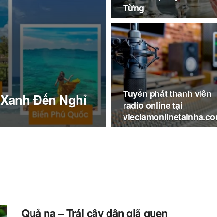
Từng
Tuyển phát thanh viên
 Xanh Đến Nghỉ
radio online tại
vieclamonlinetainha.c
Quả na – Trái cây dân giã quen