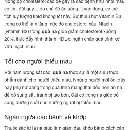
Nồng độ cholesterol cao dễ gây ra các bệnh như nhồi máu
cơ tim, đột quỵ… do chế độ ăn uống. ít vận động, cơ thể
tích lũy lượng lipid không tốt này. Sự thiếu hụt Vitamin B3
trong cơ thể làm tăng mức độ cholesterol xấu. Niacin
(vitamin B3) trong
quả na
giúp giảm cholesterol xuống
20%, thúc đẩy hình thành HDL-c, ngăn chặn quá trình xơ
vữa mạch máu.
Tốt cho người thiếu máu
Với hàm lượng sắt cao,
quả na
thực sự là một siêu thực
phẩm dành cho người thiếu máu. Những người mới ốm dậy
hay phụ nữ đang trong quá trình mang thai đều nên ăn na
để bổ sung sắt, tránh bị táo bón. Sắt có trong na giúp bổ
sung dưỡng chất cho những người bị thiếu máu.
Ngăn ngừa các bệnh về khớp
Thuốc sắc từ lá na giúp làm giảm đau khớp bằng cách cân