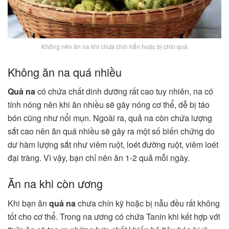
Không nên ăn na khi chưa chín hẳn hoặc bị chín quá
Không ăn na quá nhiều
Quả na
có chứa chất dinh dưỡng rất cao tuy nhiên, na có
tính nóng nên khi ăn nhiều sẽ gây nóng cơ thể, dễ bị táo
bón cũng như nổi mụn. Ngoài ra, quả na còn chứa lượng
sắt cao nên ăn quá nhiều sẽ gây ra một số biến chứng do
dư hàm lượng sắt như viêm ruột, loét đường ruột, viêm loét
đại tràng. Vì vậy, bạn chỉ nên ăn 1-2 quả mỗi ngày.
Ăn na khi còn ương
Khi bạn ăn
quả na
chưa chín kỹ hoặc bị nẫu đều rất không
tốt cho cơ thể. Trong na ương có chứa Tanin khi kết hợp với