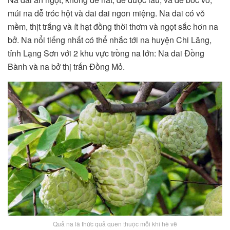
múi na dễ tróc hột và dai dai ngon miệng. Na dai có vỏ
mềm, thịt trắng và ít hạt đồng thời thơm và ngọt sắc hơn na
bở. Na nổi tiếng nhất có thể nhắc tới na huyện Chi Lăng,
tỉnh Lạng Sơn với 2 khu vực trồng na lớn: Na dai Đồng
Bành và na bở thị trấn Đồng Mỏ.
Quả na là thức quả quen thuộc mỗi khi hè về