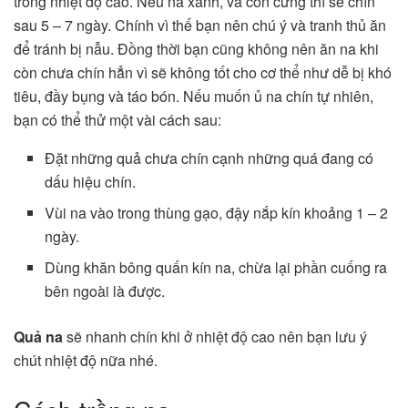
trong nhiệt độ cao. Nếu na xanh, và còn cứng thì sẽ chín
sau 5 – 7 ngày. Chính vì thế bạn nên chú ý và tranh thủ ăn
để tránh bị nẫu. Đồng thời bạn cũng không nên ăn na khi
còn chưa chín hẳn vì sẽ không tốt cho cơ thể như dễ bị khó
tiêu, đầy bụng và táo bón. Nếu muốn ủ na chín tự nhiên,
bạn có thể thử một vài cách sau:
Đặt những quả chưa chín cạnh những quá đang có
dấu hiệu chín.
Vùi na vào trong thùng gạo, đậy nắp kín khoảng 1 – 2
ngày.
Dùng khăn bông quấn kín na, chừa lại phần cuống ra
bên ngoài là được.
Quả na
sẽ nhanh chín khi ở nhiệt độ cao nên bạn lưu ý
chút nhiệt độ nữa nhé.