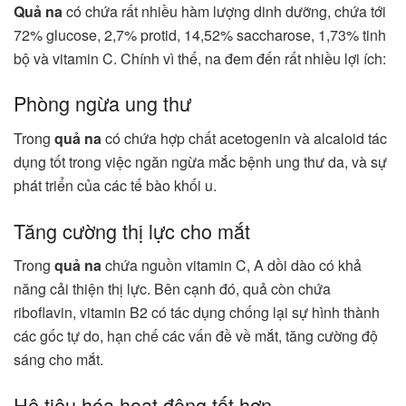
Quả na
có chứa rất nhiều hàm lượng dinh dưỡng, chứa tới
72% glucose, 2,7% protid, 14,52% saccharose, 1,73% tinh
bộ và vitamin C. Chính vì thế, na đem đến rất nhiều lợi ích:
Phòng ngừa ung thư
Trong
quả na
có chứa hợp chất acetogenin và alcaloid tác
dụng tốt trong việc ngăn ngừa mắc bệnh ung thư da, và sự
phát triển của các tế bào khối u.
Tăng cường thị lực cho mắt
Trong
quả na
chứa nguồn vitamin C, A dồi dào có khả
năng cải thiện thị lực. Bên cạnh đó, quả còn chứa
riboflavin, vitamin B2 có tác dụng chống lại sự hình thành
các gốc tự do, hạn chế các vấn đề về mắt, tăng cường độ
sáng cho mắt.
Hệ tiêu hóa hoạt động tốt hơn