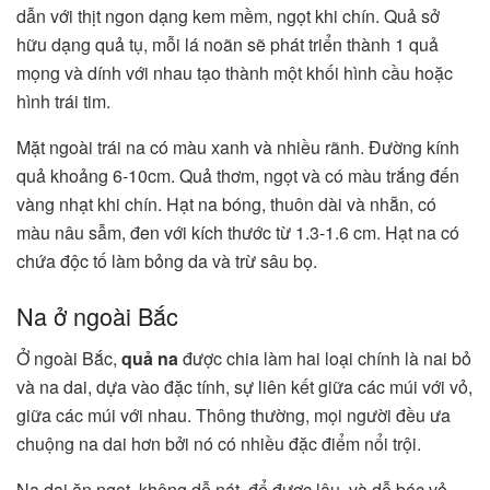
dẫn với thịt ngon dạng kem mềm, ngọt khi chín. Quả sở
hữu dạng quả tụ, mỗi lá noãn sẽ phát triển thành 1 quả
mọng và dính với nhau tạo thành một khối hình cầu hoặc
hình trái tim.
Mặt ngoài trái na có màu xanh và nhiều rãnh. Đường kính
quả khoảng 6-10cm. Quả thơm, ngọt và có màu trắng đến
vàng nhạt khi chín. Hạt na bóng, thuôn dài và nhẵn, có
màu nâu sẫm, đen với kích thước từ 1.3-1.6 cm. Hạt na có
chứa độc tố làm bỏng da và trừ sâu bọ.
Na ở ngoài Bắc
Ở ngoài Bắc,
quả na
được chia làm hai loại chính là nai bỏ
và na dai, dựa vào đặc tính, sự liên kết giữa các múi với vỏ,
giữa các múi với nhau. Thông thường, mọi người đều ưa
chuộng na dai hơn bởi nó có nhiều đặc điểm nổi trội.
Na dai ăn ngọt, không dễ nát, để được lâu, và dễ bóc vỏ,