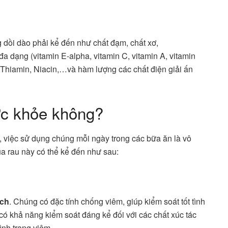
 dồi dào phải kể đến như chất đạm, chất xơ,
 đa dạng (vitamin E-alpha, vitamin C, vitamin A, vitamin
, Thiamin, Niacin,…và hàm lượng các chất điện giải ấn
sức khỏe không?
, việc sử dụng chúng mỗi ngày trong các bữa ăn là vô
ủa rau này có thể kể đến như sau:
ách
. Chúng có đặc tính chống viêm, giúp kiểm soát tốt tình
 có khả năng kiểm soát đáng kể đối với các chất xúc tác
ình trạng viêm.