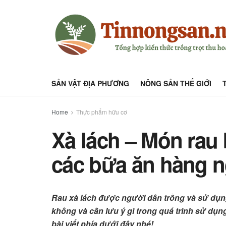
SẢN VẬT ĐỊA PHƯƠNG
NÔNG SẢN THẾ GIỚI
Home
Thực phẩm hữu cơ
Xà lách – Món rau 
các bữa ăn hàng 
Rau xà lách được người dân trồng và sử dụng
không và cần lưu ý gì trong quá trình sử dụn
bài viết phía dưới đây nhé!