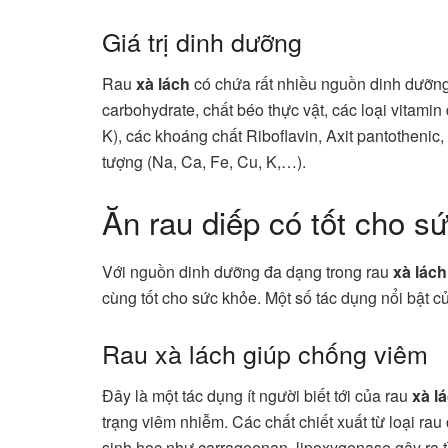
Giá trị dinh dưỡng
Rau
xà lách
có chứa rất nhiều nguồn dinh dưỡng
carbohydrate, chất béo thực vật, các loại vitamin
K), các khoáng chất Riboflavin, Axit pantothenic
tượng (Na, Ca, Fe, Cu, K,…).
Ăn rau diếp có tốt cho 
Với nguồn dinh dưỡng đa dạng trong rau
xà lách
cùng tốt cho sức khỏe. Một số tác dụng nổi bật c
Rau xà lách giúp chống viêm
Đây là một tác dụng ít người biết tới của rau
xà l
trạng viêm nhiễm. Các chất chiết xuất từ loại rau
sinh học như carrageenan, lipoxygenase gây ra t