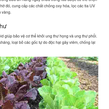
hờ đó, cung cấp các chất chống oxy hóa, lọc các tia UV
m vàng.
thư
d giúp bảo vệ cơ thể khỏi ung thư họng và ung thư phổi.
háng, loại bỏ các gốc tự do độc hại gây viêm, chống lại