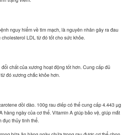
 bệnh nguy hiểm về tim mạch, là nguyên nhân gây ra đau
 cholesterol LDL từ đó tốt cho sức khỏe.
ao đổi chất của xương hoạt động tốt hơn. Cung cấp đủ
g từ đó xương chắc khỏe hơn.
carotene dồi dào. 100g rau diếp có thể cung cấp 4.443 µg
A hàng ngày của cơ thể. Vitamin A giúp bảo vệ, giúp mắt
 đục thủy tinh thể.
 trong bữa ăn hàng ngày chứa trong rau được cơ thể chọn