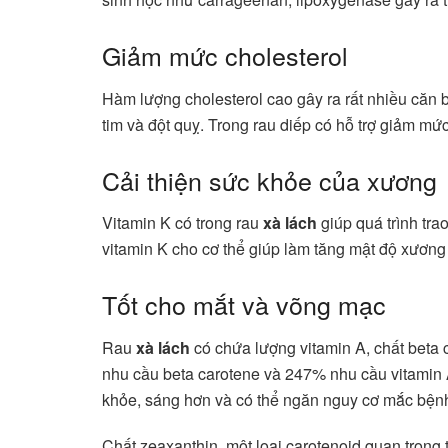
Giảm mức cholesterol
Hàm lượng cholesterol cao gây ra rất nhiều căn
tim và đột quỵ. Trong rau diếp có hỗ trợ giảm mức
Cải thiện sức khỏe của xương
Vitamin K có trong rau
xà lách
giúp quá trình tr
vitamin K cho cơ thể giúp làm tăng mật độ xươn
Tốt cho mắt và võng mạc
Rau
xà lách
có chứa lượng vitamin A, chất beta 
nhu cầu beta carotene và 247% nhu cầu vitamin 
khỏe, sáng hơn và có thể ngăn nguy cơ mắc bệnh
Chất zeaxanthin, một loại carotenoid quan trọng