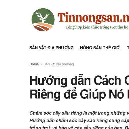
SẢN VẬT ĐỊA PHƯƠNG
NÔNG SẢN THẾ GIỚI
Home
Sản vật địa phương
Hướng dẫn Cách 
Riêng để Giúp Nó 
Chăm sóc cây sầu riêng là một trong những việ
Hướng dẫn chăm sóc cây sầu riêng cung cấp c
trồng trọt, và bảo vệ cây sầu riêng của bạn.